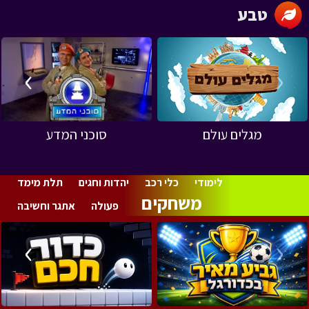
טבע
›
‹
מגלים עולם
סוכני המדע
לימודי
כלי רכב
יהדות וחגים
תלת מימד
משחקים
פעולה
אתגר וחשיבה
›
‹