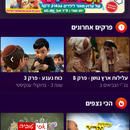
פרקים אחרונים
›
‹
עלילות ארץ גושן
›
פרק 8
כוח נענע
›
פרק 3
בנ''י הנביאים ב
עונה 3 - ברוקולי ענקיסטי
הכי נצפים