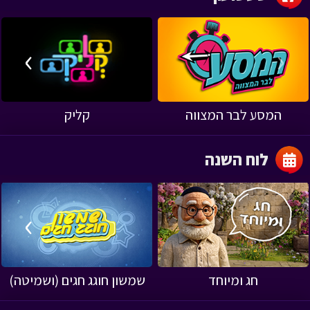
›
‹
המסע לבר המצווה
קליק
לוח השנה
›
‹
חג ומיוחד
שמשון חוגג חגים (ושמיטה)