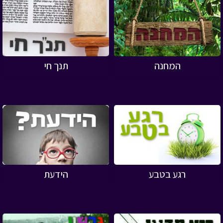
המחנה
תנך חי
רגע בטבע
הידעת