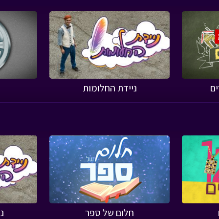
ים
ניידת החלומות
חלום של ספר
נ