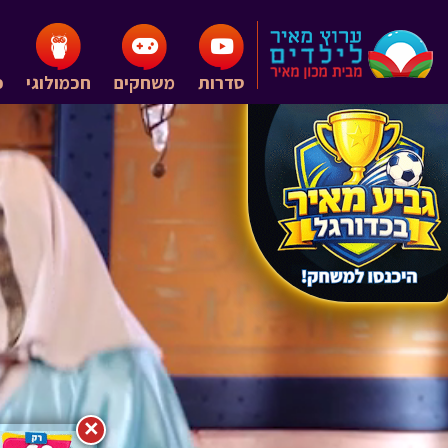
סדרות
משחקים
חכמולוגי
פ
×