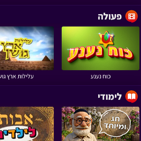
פעולה
‹
כוח נענע
עלילות ארץ גוש
לימודי
‹