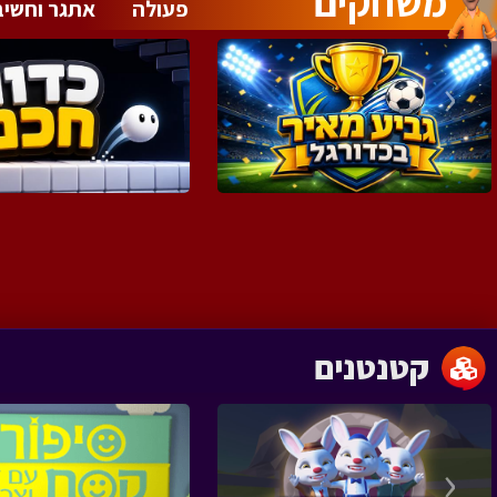
משחקים
פעולה
אתגר וחשיב
‹
קטנטנים
‹