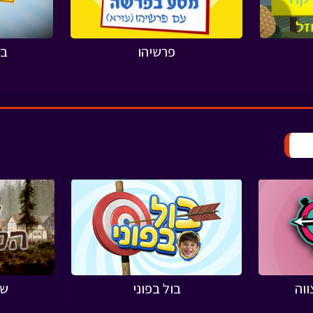
פרשיהו
בו
וה
בול בפוני
שו