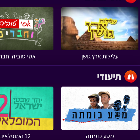
‹
עלילות ארץ גושן
אסי טוביה וחבר
תיעודי
‹
מסע כומתה
12 המופלאים