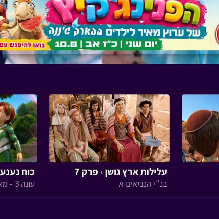
עלילות ארץ גושן
›
פרק 7
כוח נענע
בנ''י הנביאים א
עונה 3 - מאוורר ענקיסטי